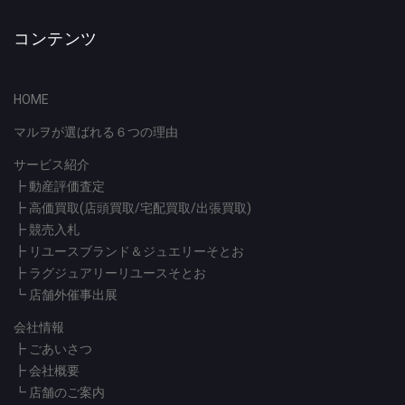
コンテンツ
HOME
マルヲが選ばれる６つの理由
サービス紹介
┣
動産評価査定
┣
高価買取(店頭買取/宅配買取/出張買取)
┣
競売入札
┣
リユースブランド＆ジュエリーそとお
┣
ラグジュアリーリユースそとお
┗
店舗外催事出展
会社情報
┣
ごあいさつ
┣
会社概要
┗
店舗のご案内