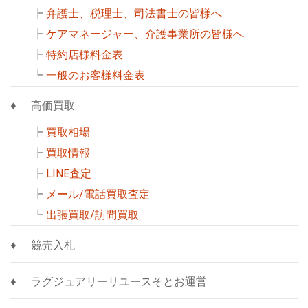
┣
弁護士、税理士、司法書士の皆様へ
┣
ケアマネージャー、介護事業所の皆様へ
┣
特約店様料金表
┗
一般のお客様料金表
高価買取
┣
買取相場
┣
買取情報
┣
LINE査定
┣
メール/電話買取査定
┗
出張買取/訪問買取
競売入札
ラグジュアリーリユースそとお運営