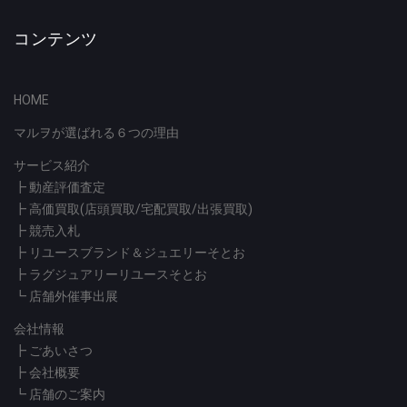
コンテンツ
HOME
マルヲが選ばれる６つの理由
サービス紹介
┣
動産評価査定
┣
高価買取(店頭買取/宅配買取/出張買取)
┣
競売入札
┣
リユースブランド＆ジュエリーそとお
┣
ラグジュアリーリユースそとお
┗
店舗外催事出展
会社情報
┣
ごあいさつ
┣
会社概要
┗
店舗のご案内