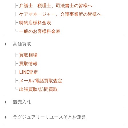
┣
弁護士、税理士、司法書士の皆様へ
┣
ケアマネージャー、介護事業所の皆様へ
┣
特約店様料金表
┗
一般のお客様料金表
高価買取
┣
買取相場
┣
買取情報
┣
LINE査定
┣
メール/電話買取査定
┗
出張買取/訪問買取
競売入札
ラグジュアリーリユースそとお運営