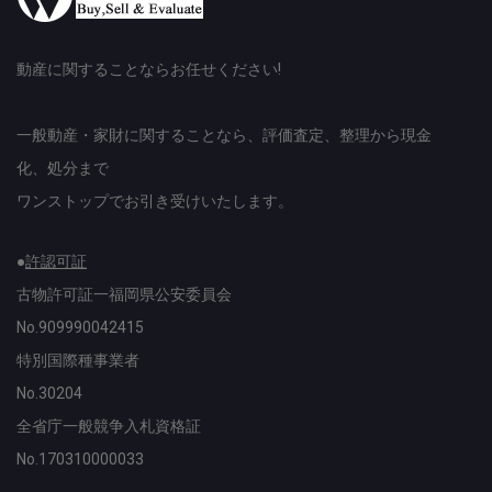
動産に関することならお任せください!
一般動産・家財に関することなら、評価査定、整理から現金
化、処分まで
ワンストップでお引き受けいたします。
●
許認可証
古物許可証一福岡県公安委員会
No.909990042415
特別国際種事業者
No.30204
全省庁一般競争入札資格証
No.170310000033